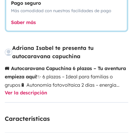
Pago seguro
Más comodidad con nuestras facilidades de pago
Saber más
Adriana Isabel te presenta tu
autocaravana capuchina
🚐 Autocaravana Capuchina 6 plazas – Tu aventura
empieza aquí!
✨ 6 plazas – Ideal para familias o
grupos
🔋 Autonomía fotovoltaica 2 días – energía
Ver la descripción
solar en cualquier lugar
🛁 Baño completo y cocina
equipada – comodidad como en casa
🌡️ Calentador de
agua – duchas calientes donde quieras
📹 Cámara de
Características
retroceso – maniobras fáciles y seguras
⚡ Poco
kilometraje – vehículo casi nuevo, fiable y listo
💡