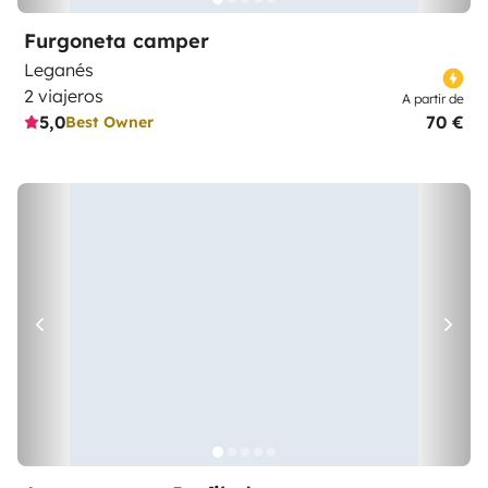
Furgoneta camper
Leganés
2 viajeros
A partir de
5,0
70 €
Best Owner