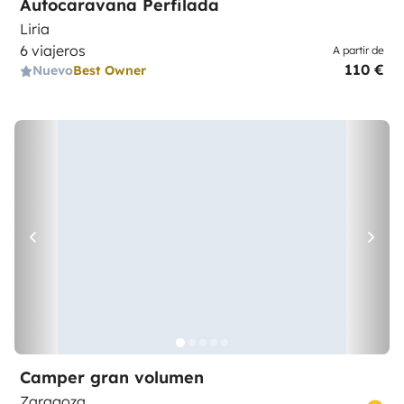
Autocaravana Perfilada
Liria
6 viajeros
A partir de
110 €
Nuevo
Best Owner
Camper gran volumen
Zaragoza