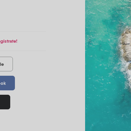
gístrate!
le
ook