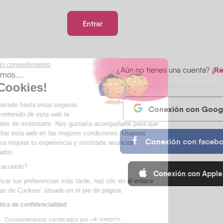
Continúa sin consentimiento
¡Re
¿Aún no tienes una cuenta?
Hola, somos...
¡Las Cookies!
Hemos esperado hasta estar seguros
Conexión con Goog
de que el contenido de esta web te
interesa antes de molestarte. Nos gustaría acompañarte para que
puedas visitar esta web en las mejores condiciones. Usamos
Conexión con faceb
cookies para mejorar tu experiencia y mostrarte anuncios
personalizados.
¿Estás de acuerdo?
Conexión con Apple
Para modificar tus preferencias más tarde, haz clic en el enlace
'Preferencias de Cookies' situado en el pie de página.
Leer la política de confidencialidad
Consentimientos certificados por