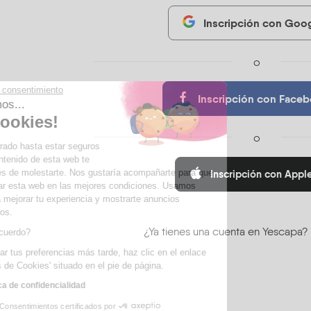
Inscripción con Goo
o
Continúa sin consentimiento
Inscripción con Face
Hola, somos...
¡Las Cookies!
o
Hemos esperado hasta estar seguros
de que el contenido de esta web te
interesa antes de molestarte. Nos gustaría acompañarte para que
Inscripción con Appl
puedas visitar esta web en las mejores condiciones. Usamos
cookies para mejorar tu experiencia y mostrarte anuncios
personalizados.
¿Ya tienes una cuenta en Yescapa
¿Estás de acuerdo?
Para modificar tus preferencias más tarde, haz clic en el enlace
'Preferencias de Cookies' situado en el pie de página.
Leer la política de confidencialidad
Consentimientos certificados por