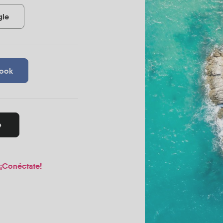
gle
book
e
¡Conéctate!
?