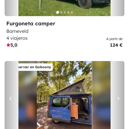
Furgoneta camper
Barneveld
4 viajeros
A partir de
5,0
124 €
Reservar en Goboony