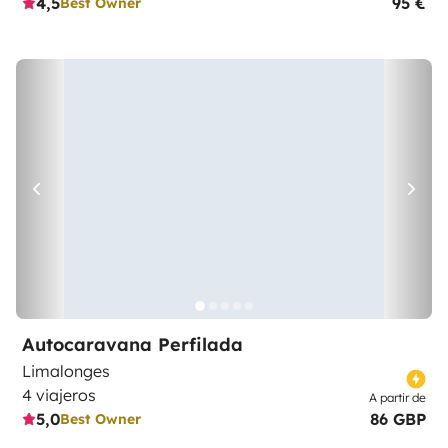
4,5
95 €
Best Owner
Autocaravana Perfilada
Limalonges
4 viajeros
A partir de
5,0
86 GBP
Best Owner