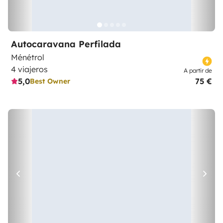
Autocaravana Perfilada
Ménétrol
4 viajeros
A partir de
5,0
75 €
Best Owner