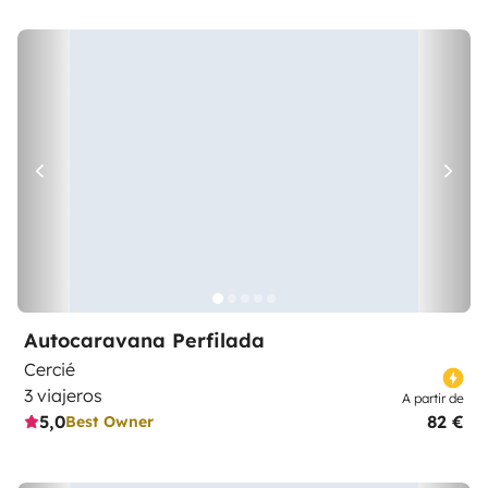
Autocaravana Perfilada
Cercié
3 viajeros
A partir de
5,0
82 €
Best Owner