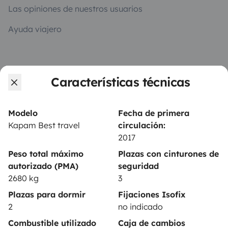
Las opiniones de nuestros usuarios
Ayuda viajero
PROPIETARIOS
Características técnicas
Anunciar un vehículo
Contrato de alquiler
Modelo
Fecha de primera
Kapam Best travel
circulación:
Seguros de alquiler
2017
Asistencias de alquiler
Peso total máximo
Plazas con cinturones de
autorizado (PMA)
seguridad
Ayuda propietario
2680 kg
3
Plazas para dormir
Fijaciones Isofix
2
no indicado
Combustible utilizado
Caja de cambios