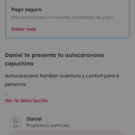
Pago seguro
Más comodidad con nuestras facilidades de pago
Saber más
Daniel te presenta tu autocaravana
capuchina
Autocaravana familiar: aventura y confort para 6
personas
Ver la descripción
🌿 Imagina despertar con vistas a los acantilados del
C
antábrico, desayunar frente a los Pirineos o ver
anochecer en un bosque en las Landas... Con nuestra
Daniel
Propietario particular
autocaravana, no alquilas un vehículo: alquilas
libertad, paisajes, recuerdos en carretera y noches