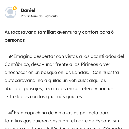
Seguros de alquiler
Daniel
Propietario del vehículo
Asistencias de alquiler
Autocaravana familiar: aventura y confort para 6
Ayuda propietario
personas
🌿 Imagina despertar con vistas a los acantilados del
C
antábrico, desayunar frente a los Pirineos o ver
Medios de pago seguros
Pago en varios plazos
anochecer en un bosque en las Landas... Con nuestra
autocaravana, no alquilas un vehículo: alquilas
Descargar en
Disponible en
libertad, paisajes, recuerdos en carretera y noches
App Store
Google Play
estrelladas con los que más quieres.
🌈 Esta capuchina de 6 plazas es perfecta para
Blog
Contáctanos
Empleo
CGU
familias que quieren descubrir el norte de España sin
prisas, a su ritmo, sintiéndose como en casa. Cómoda,