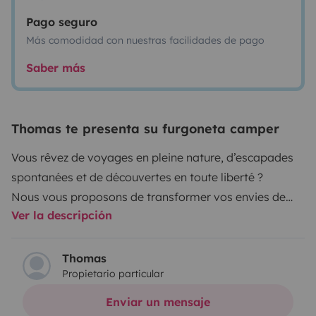
Pago seguro
Más comodidad con nuestras facilidades de pago
Saber más
Thomas te presenta su furgoneta camper
Vous rêvez de voyages en pleine nature, d’escapades
spontanées et de découvertes en toute liberté ?
Nous vous proposons de transformer vos envies de
Ver la descripción
road-trip en réalité !!
Le Ford nugget plus 185ch avec boite Automatique est
la version grand format adapté au famille nombreuse
Thomas
Propietario particular
avec un espace intérieur optimisé, une cuisine
complète pour plus d’autonomie, une salle de bain
Enviar un mensaje
intégrée pour un meilleur confort avec deux espaces