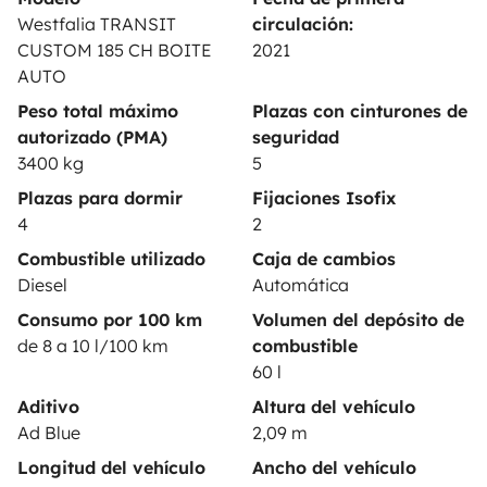
Contrato de alquiler
Westfalia TRANSIT
circulación:
CUSTOM 185 CH BOITE
2021
Seguros de alquiler
AUTO
Asistencias de alquiler
Peso total máximo
Plazas con cinturones de
autorizado (PMA)
seguridad
Ayuda propietario
3400 kg
5
Plazas para dormir
Fijaciones Isofix
4
2
Combustible utilizado
Caja de cambios
Medios de pago seguros
Pago en varios plazos
Diesel
Automática
Consumo por 100 km
Volumen del depósito de
de 8 a 10 l/100 km
combustible
Descargar en
Disponible en
60 l
App Store
Google Play
Aditivo
Altura del vehículo
Ad Blue
2,09 m
Longitud del vehículo
Ancho del vehículo
Blog
Contáctanos
Empleo
CGU