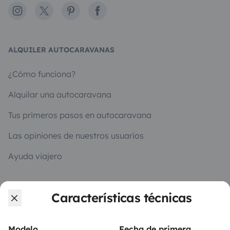
Instagram
X
Pinterest
Facebook
ALQUILER AUTOCARAVANAS
¿Cómo funciona?
Alquilar una autocaravana
Tus primeros pasos en autocaravana
Las opiniones de nuestros usuarios
Ayuda viajero
Características técnicas
PROPIETARIOS
Anunciar un vehículo
Modelo
Fecha de primera