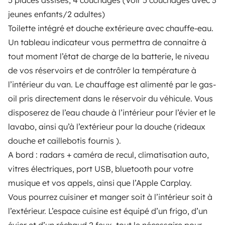
5 places assises, 4 couchages (Voir 5 couchages avec 3
Instagram
X
Pinterest
Facebook
jeunes enfants/2 adultes)
Toilette intégré et douche extérieure avec chauffe-eau.
Un tableau indicateur vous permettra de connaitre à
ALQUILER AUTOCARAVANAS
tout moment l’état de charge de la batterie, le niveau
de vos réservoirs et de contrôler la température à
¿Cómo funciona?
l’intérieur du van. Le chauffage est alimenté par le gas-
Alquilar una autocaravana
oil pris directement dans le réservoir du véhicule. Vous
disposerez de l’eau chaude à l’intérieur pour l’évier et le
Tus primeros pasos en autocaravana
lavabo, ainsi qu’à l’extérieur pour la douche (rideaux
Las opiniones de nuestros usuarios
douche et caillebotis fournis ).
Ayuda viajero
A bord : radars + caméra de recul, climatisation auto,
vitres électriques, port USB, bluetooth pour votre
musique et vos appels, ainsi que l’Apple Carplay.
PROPIETARIOS
Vous pourrez cuisiner et manger soit à l’intérieur soit à
l’extérieur. L’espace cuisine est équipé d’un frigo, d’un
Anunciar un vehículo