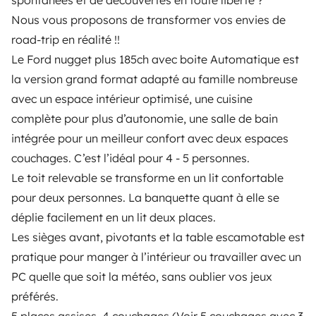
spontanées et de découvertes en toute liberté ?
Nous vous proposons de transformer vos envies de
A partir de
road-trip en réalité !!
Reservar
89 €
/día
Le Ford nugget plus 185ch avec boite Automatique est
la version grand format adapté au famille nombreuse
avec un espace intérieur optimisé, une cuisine
complète pour plus d’autonomie, une salle de bain
intégrée pour un meilleur confort avec deux espaces
Yescapa es una plataforma que facilita y asegura el
couchages. C’est l’idéal pour 4 - 5 personnes.
alquiler de autocaravanas y furgonetas campers entre
Le toit relevable se transforme en un lit confortable
particulares. La plataforma tiene el papel de
intermediario de confianza y propone una solución
pour deux personnes. La banquette quant à elle se
llave en mano para unas vacaciones en total libertad y
déplie facilement en un lit deux places.
seguridad.
Les sièges avant, pivotants et la table escamotable est
pratique pour manger à l’intérieur ou travailler avec un
3.84/5 sobre 1170 opiniones de usuarios en Trusted
PC quelle que soit la météo, sans oublier vos jeux
Shops
préférés.