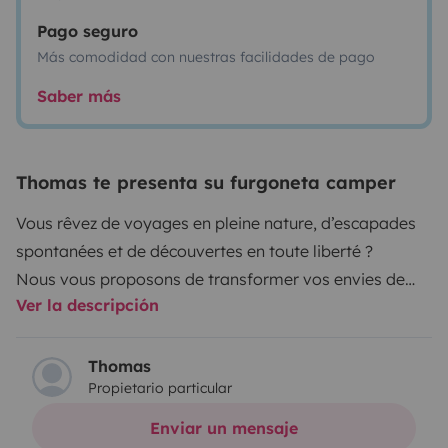
Pago seguro
Más comodidad con nuestras facilidades de pago
Saber más
Thomas te presenta su furgoneta camper
Vous rêvez de voyages en pleine nature, d’escapades
spontanées et de découvertes en toute liberté ?
Nous vous proposons de transformer vos envies de
Ver la descripción
road-trip en réalité !!
Le Ford nugget plus 185ch avec boite Automatique est
la version grand format adapté au famille nombreuse
Thomas
Propietario particular
avec un espace intérieur optimisé, une cuisine
complète pour plus d’autonomie, une salle de bain
Enviar un mensaje
intégrée pour un meilleur confort avec deux espaces