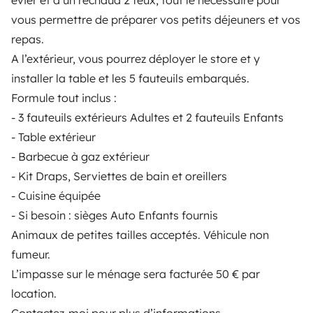
évier et d’un réchaud 2 feux, tout le nécessaire pour
Contrato de alquiler
vous permettre de préparer vos petits déjeuners et vos
repas.
Seguros de alquiler
A l’extérieur, vous pourrez déployer le store et y
Asistencias de alquiler
installer la table et les 5 fauteuils embarqués.
Formule tout inclus :
Ayuda propietario
- 3 fauteuils extérieurs Adultes et 2 fauteuils Enfants
- Table extérieur
- Barbecue à gaz extérieur
- Kit Draps, Serviettes de bain et oreillers
Medios de pago seguros
Pago en varios plazos
- Cuisine équipée
- Si besoin : sièges Auto Enfants fournis
Descargar en
Disponible en
Animaux de petites tailles acceptés. Véhicule non
App Store
Google Play
fumeur.
L’impasse sur le ménage sera facturée 50 € par
location.
Blog
Contáctanos
Empleo
CGU