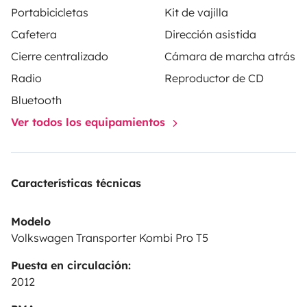
Portabicicletas
Kit de vajilla
olla, sartén, platos, vasos, tabla de cortar, cafetera y
Cafetera
Dirección asistida
cubertería.
Cierre centralizado
Cámara de marcha atrás
- No olvides traer tu ropa de cama: sábanas, mantas y
almohadas.
Radio
Reproductor de CD
- Posibilidad de incluir potti, cocina de gas y ropa de
Bluetooth
cama. (con suplemento)
Ver todos los equipamientos
Si no se devuelve en las mismas condiciones que fue
entregada, se cobrará un suplemento de 30,00€ en
Características técnicas
concepto de limpieza.
¡Cualquier duda, estamos encantados de ayudaros!
Modelo
Volkswagen Transporter Kombi Pro T5
Puesta en circulación:
2012