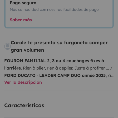
Pago seguro
Más comodidad con nuestras facilidades de pago
Saber más
Carole te presenta su furgoneta camper
gran volumen
FOURON FAMILIAL 2, 3 ou 4 couchages fixes à
l'arrière.
Rien à plier, rien à déplier. Juste à profiter ... /
FORD DUCATO
-
LEADER CAMP DUO année 2025,
à
Ver la descripción
peine quelques kilomètres au compteur...
Bonjour !
Hello !
Nous vous proposons de venir essayer notre
fourgon aménagé tout confort et tout neuf
Características
!
Destination BRETAGNE !
Ou ailleurs si le coeur vous
en dit... Nous sommes à quelques encablures de