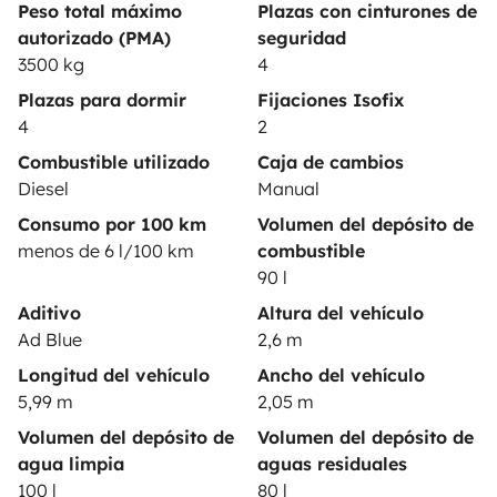
Asistencias de alquiler
Peso total máximo
Plazas con cinturones de
autorizado (PMA)
seguridad
Ayuda propietario
3500 kg
4
Plazas para dormir
Fijaciones Isofix
4
2
Combustible utilizado
Caja de cambios
Medios de pago seguros
Pago en varios plazos
Diesel
Manual
Consumo por 100 km
Volumen del depósito de
menos de 6 l/100 km
combustible
Descargar en
Disponible en
90 l
App Store
Google Play
Aditivo
Altura del vehículo
Ad Blue
2,6 m
Longitud del vehículo
Ancho del vehículo
Blog
Contáctanos
Empleo
CGU
5,99 m
2,05 m
Volumen del depósito de
Volumen del depósito de
Confidencialidad
Cookies
agua limpia
aguas residuales
100 l
80 l
© 2026 Yescapa