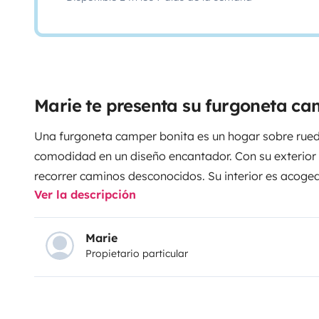
Marie te presenta su furgoneta c
Una furgoneta camper bonita es un hogar sobre rue
comodidad en un diseño encantador. Con su exterior elegan
recorrer caminos desconocidos. Su interior es acoge
Ver la descripción
madera, luces cálidas y detalles que reflejan la per
ventanales permiten disfrutar de paisajes impresion
recién hecho llena el pequeño espacio. Es el símbolo d
Marie
Propietario particular
nuevos horizontes con cada amanecer. Una furgoneta
Menorca y adentrarse en sus estrechos caminos que 
rincones mágicos. Con su tamaño compacto, permite 
senderos rurales, disfrutando de la tranquilidad de la