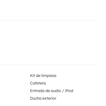
cielo estrellado son solo algunas
norca, con su belleza natural y su
pada camper llena de libertad y
Kit de limpieza
Cafetera
Entrada de audio / iPod
Ducha exterior