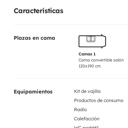
desayunar con vistas a acantilados y dormir bajo un 
Características
de las maravillas que ofrece esta forma de viajar. Me
ritmo pausado, es el destino perfecto para una esca
aventura. 🚐✨🌊
Plazas en cama
Camas 1
Cama convertible salón
120x190 cm
Equipamientos
Kit de vajilla
Productos de consumo
Radio
Calefacción
WC portátil