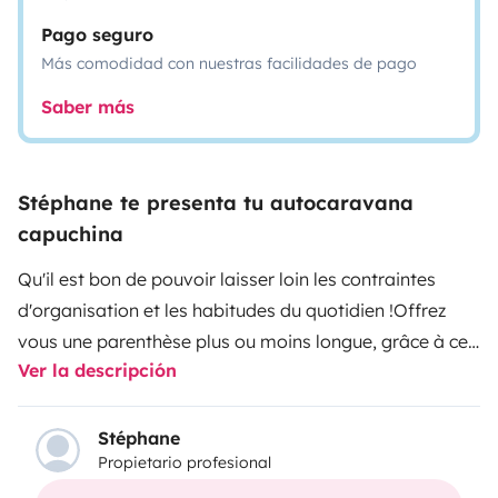
Pago seguro
Más comodidad con nuestras facilidades de pago
Saber más
Stéphane te presenta tu autocaravana
capuchina
Qu'il est bon de pouvoir laisser loin les contraintes
d'organisation et les habitudes du quotidien !
Offrez
vous une parenthèse plus ou moins longue, grâce à ce
Ver la descripción
camping-car Chausson flambant neuf, simple
d'utilisation, avec tout le confort de la maison.
C'est un
univers de simplicité et de liberté qui s'ouvre à vous
Stéphane
Propietario profesional
!
Pouvoir suivre le fil de vos envies, vous arrêter selon
les
découvertes
ou les
rencontres
qui se présentent,