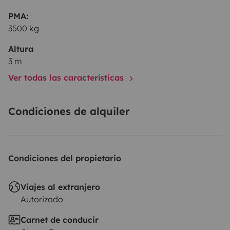
your vehicle in a secure, covered parking area for the
PMA:
entire duration of your van rental.
3500 kg
Altura
3 m
Ver todas las características
Condiciones de alquiler
Condiciones del propietario
Viajes al extranjero
Autorizado
Carnet de conducir