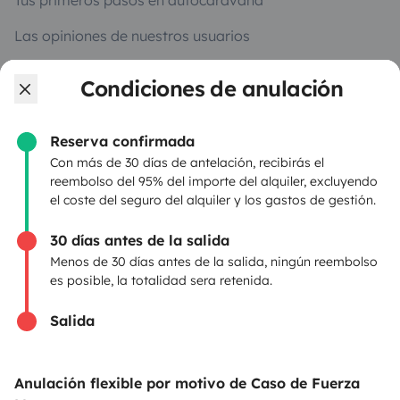
Tus primeros pasos en autocaravana
Las opiniones de nuestros usuarios
Ayuda viajero
Condiciones de anulación
Reserva confirmada
PROPIETARIOS
Con más de 30 días de antelación, recibirás el
reembolso del 95% del importe del alquiler, excluyendo
Anunciar un vehículo
el coste del seguro del alquiler y los gastos de gestión.
Contrato de alquiler
30 días antes de la salida
Seguros de alquiler
Menos de 30 días antes de la salida, ningún reembolso
es posible, la totalidad sera retenida.
Asistencias de alquiler
Salida
Ayuda propietario
Anulación flexible por motivo de Caso de Fuerza