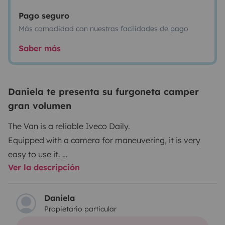
Pago seguro
Más comodidad con nuestras facilidades de pago
Saber más
Daniela te presenta su furgoneta camper
gran volumen
The Van is a reliable Iveco Daily.
Equipped with a camera for maneuvering, it is very
easy to use it.
Ver la descripción
The set-up has been custom-made and counts with a
KING bed in which 2 or 3 people can sleep comfortably.
Daniela
Propietario particular
It is equipped with solar panels to have all the
electricity you need.