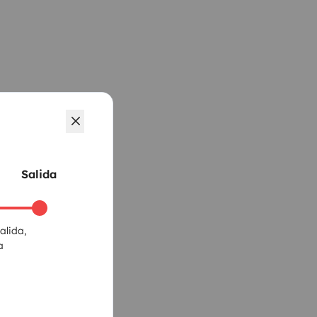
Salida
alida,
a