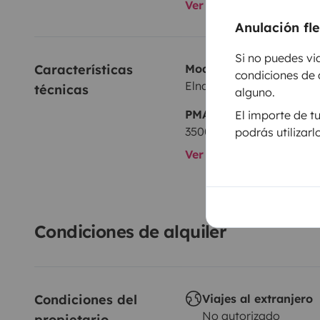
Ver todos los equipami
Anulación fl
Si no puedes vi
Características 
Modelo
condiciones de 
Elnagh E-Van 5
técnicas
alguno.
PMA:
El importe de t
3500 kg
podrás utilizar
Ver todas las caracterí
Condiciones de alquiler
Condiciones del 
Viajes al extranjero
No autorizado
propietario