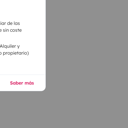
iar de las
 sin coste
Alquiler y
o propietario)
Saber más