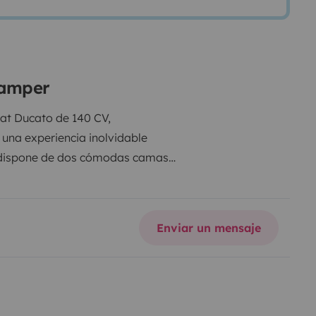
camper
iat Ducato de 140 CV,
 una experiencia inolvidable
 dispone de dos cómodas camas
evisión y un práctico toldo para
iente hará que cada kilómetro sea
sfrutes de la máxima comodidad
Enviar un mensaje
birme si tienes cualquier