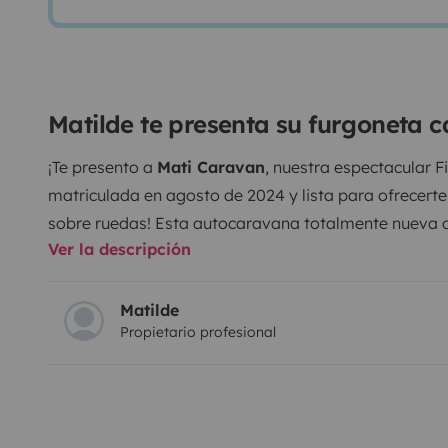
Matilde te presenta su furgoneta 
¡Te presento a
Mati Caravan
, nuestra espectacular F
matriculada en agosto de 2024 y lista para ofrecerte
sobre ruedas! Esta autocaravana totalmente nueva
Ver la descripción
de matrimonio, nevera, baño completo con ducha, tel
disfrutar del exterior. Su motor diesel potente y efic
suave y económico. Todo está pensado para que di
Matilde
Propietario profesional
y libertad en tu próxima aventura. ¡No dudes en escri
pregunta!