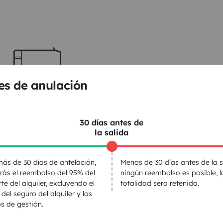
es de anulación
Camas 2
Cama litera
144x185 cm
30 días antes de
la salida
WC
ás de 30 días de antelación,
Menos de 30 días antes de la s
Nevera
irás el reembolso del 95% del
ningún reembolso es posible, l
Kit de limpieza
te del alquiler, excluyendo el
totalidad sera retenida.
 del seguro del alquiler y los
Dirección asistida
s de gestión.