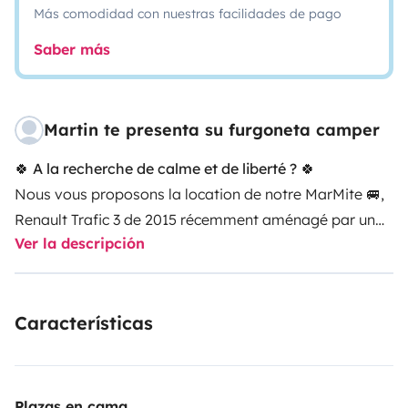
Más comodidad con nuestras facilidades de pago
Saber más
Martin te presenta su furgoneta camper
🍀 A la recherche de calme et de liberté ? 🍀
Nous vous proposons la location de notre MarMite 🚐,
Renault Trafic 3 de 2015 récemment aménagé par un
Ver la descripción
professionnel et décoré par nos soins. D’une faible
consommation de gasoil, il est l’allié idéal pour votre
futur road trip , à la découverte de notre région ☀️
Características
Son format permet l’accès à tous les parkings, sans
restriction de taille.
Cosy et chaleureux, MarMite est équipé d’un tableau
électrique alimenté par batterie auxiliaire. Il dispose de
Plazas en cama