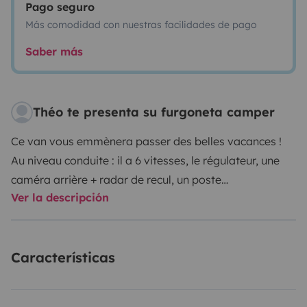
Pago seguro
Más comodidad con nuestras facilidades de pago
Saber más
Théo te presenta su furgoneta camper
Ce van vous emmènera passer des belles vacances !
Au niveau conduite : il a 6 vitesses, le régulateur, une
caméra arrière + radar de recul, un poste
Ver la descripción
radio/bluetooth, climatisation. Il roule très bien en
montagne. Vous pourrez aller en Suisse par l’autoroute
sans problème car il a la vignette Suisse.
Características
Au niveau du sommeil : il y a un vrai lit 2 places (Lit
peigne 140x200 qui permet un passage de canapé en