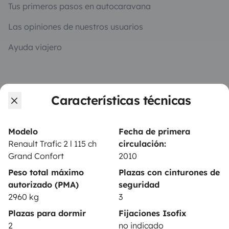
Tus primeros pasos en autocaravana
Las opiniones de nuestros usuarios
Ayuda viajero
PROPIETARIOS
Características técnicas
Anunciar un vehículo
Contrato de alquiler
Modelo
Fecha de primera
Renault Trafic 2 l 115 ch
circulación:
Seguros de alquiler
Grand Confort
2010
Asistencias de alquiler
Peso total máximo
Plazas con cinturones de
autorizado (PMA)
seguridad
Ayuda propietario
2960 kg
3
Plazas para dormir
Fijaciones Isofix
2
no indicado