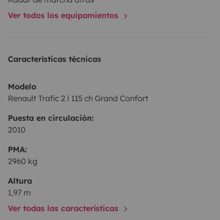
grise de 16 litres).
Ver todos los equipamientos
Seuls équipements absents : WC, douche.
Características técnicas
Possibilité de récupérer et laisser le van sur Clermont
en Genevois, Gare de Seyssel-Corbonod, ou Annecy
Modelo
(en fonction des dates et durées de location).
Renault Trafic 2 l 115 ch Grand Confort
Puesta en circulación:
2010
PMA:
2960 kg
Altura
1,97 m
Ver todas las características