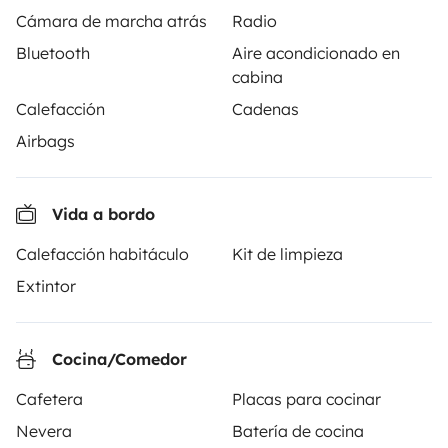
alquiler de autocaravanas y furgonetas campers entre
Cámara de marcha atrás
Radio
particulares. La plataforma tiene el papel de
Bluetooth
Aire acondicionado en
intermediario de confianza y propone una solución
cabina
llave en mano para unas vacaciones en total libertad y
Calefacción
Cadenas
seguridad.
Airbags
3.88/5 sobre 1170 opiniones de usuarios en Trusted
Shops
Vida a bordo
Calefacción habitáculo
Kit de limpieza
Instagram
X
Pinterest
Facebook
Extintor
ALQUILER AUTOCARAVANAS
Cocina/Comedor
¿Cómo funciona?
Cafetera
Placas para cocinar
Alquilar una autocaravana
Nevera
Batería de cocina