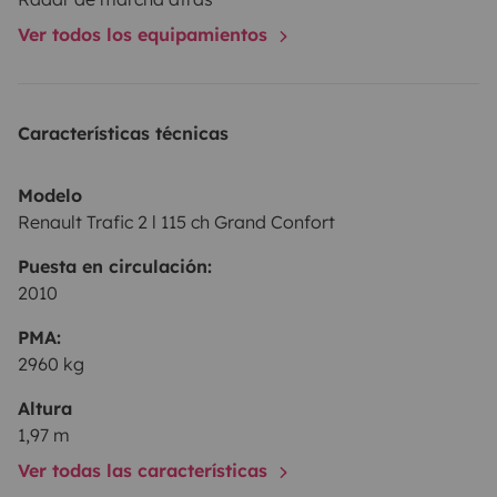
grise de 16 litres).
Ver todos los equipamientos
Seuls équipements absents : WC, douche.
Características técnicas
Possibilité de récupérer et laisser le van sur Clermont
en Genevois, Gare de Seyssel-Corbonod, ou Annecy
Modelo
(en fonction des dates et durées de location).
Renault Trafic 2 l 115 ch Grand Confort
Puesta en circulación:
2010
PMA:
2960 kg
Altura
1,97 m
Ver todas las características