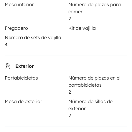
Tus primeros pasos en autocaravana
Mesa interior
Número de plazas para
comer
Las opiniones de nuestros usuarios
2
Ayuda viajero
Fregadero
Kit de vajilla
Número de sets de vajilla
4
PROPIETARIOS
Anunciar un vehículo
Exterior
Contrato de alquiler
Portabicicletas
Número de plazas en el
portabicicletas
Seguros de alquiler
2
Asistencias de alquiler
Mesa de exterior
Número de sillas de
exterior
Ayuda propietario
2