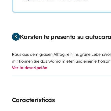
Karsten te presenta su autocar
K
Raus aus dem grauen Alltag,rein ins grüne Leben.Wo
mir können Sie das Womo mieten und einen erholsa
Ver la descripción
ist ideal f.4-6pers. ausgerichtet.Hund und Katz hat a
ausgestattet was man zum Campen benötigt.Er ist ko
sparsam.
Características