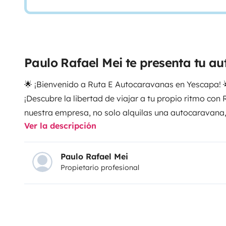
Paulo Rafael Mei te presenta tu 
🌟 ¡Bienvenido a Ruta E Autocaravanas en Yescapa! 
¡Descubre la libertad de viajar a tu propio ritmo co
nuestra empresa, no solo alquilas una autocaravana,
Ver la descripción
experiencia única de viaje en la hermosa región de M
🚐 Nuestras autocaravanas están completamente equ
máximo confort durante tu aventura. Desde una coci
Paulo Rafael Mei
Propietario profesional
necesario para preparar deliciosas comidas, Aire aco
habitáculo,Smart TV, Toldo, panel solar, aseo com du
para tu comodidad!
✨ Imagina despertar con vistas impresionantes de lo
el aire fresco de la naturaleza y saboreando el placer