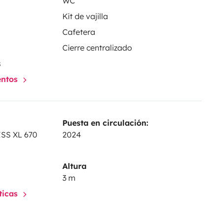
WC
Kit de vajilla
Cafetera
Cierre centralizado
s
entos
Puesta en circulación:
SS XL 670
2024
Altura
3 m
sticas