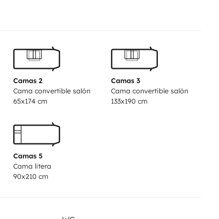
ra, llena de descubrimientos y
al, estamos siempre listos para
sea aún más memorable!
 nosotros y vivir una
Camas 2
Camas 3
stino te espera y nosotros
Cama convertible salón
Cama convertible salón
!
65x174 cm
133x190 cm
Camas 5
Cama litera
90x210 cm