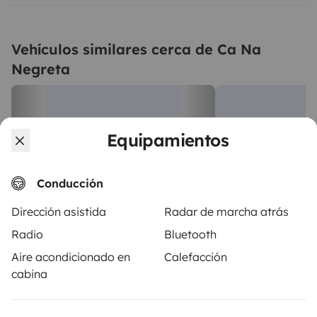
Vehículos similares cerca de Ca Na
Negreta
Equipamientos
Conducción
Dirección asistida
Radar de marcha atrás
Autocaravana Perfilada
Autocaravana 
Radio
Bluetooth
Eivissa
Sant Antoni de P
Aire acondicionado en
Calefacción
4 viajeros
4 viajeros
A partir de
cabina
Ninguna opinión
5,0
190 €
Best Owner