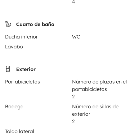
4
Shops
Instagram
X
Pinterest
Facebook
Cuarto de baño
Ducha interior
WC
ALQUILER AUTOCARAVANAS
Lavabo
¿Cómo funciona?
Exterior
Alquilar una autocaravana
Portabicicletas
Número de plazas en el
Tus primeros pasos en autocaravana
portabicicletas
2
Las opiniones de nuestros usuarios
Bodega
Número de sillas de
Ayuda viajero
exterior
2
Toldo lateral
PROPIETARIOS