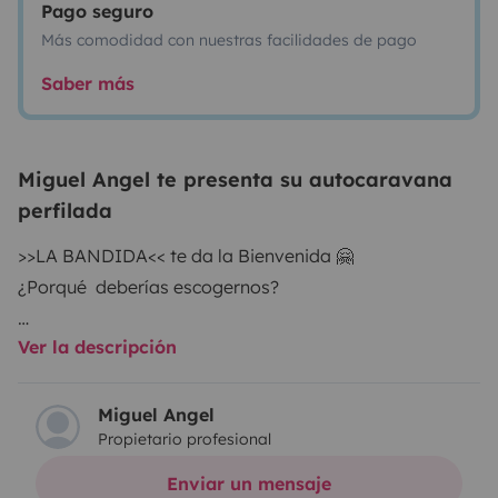
Pago seguro
Más comodidad con nuestras facilidades de pago
Saber más
Miguel Angel te presenta su autocaravana
perfilada
>>LA BANDIDA<< te da la Bienvenida 🤗
¿Porqué deberías escogernos?
Ver la descripción
Si buscas un lugar limpio, armonioso, cuidado con
amor, agradable, tranquilo, en donde pensamos cada
detalle para que tu estadía sea de lo mejor, >> La
Miguel Angel
Propietario profesional
Bandida << es tu mejor opción, somos una familia que
abrimos las puertas de nuestra autocaravana para
Enviar un mensaje