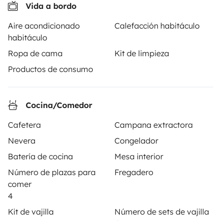
Vida a bordo
Aire acondicionado
Calefacción habitáculo
habitáculo
A partir de
Ropa de cama
Kit de limpieza
Reservar
150 €
/día
Productos de consumo
Cocina/Comedor
Cafetera
Campana extractora
Yescapa es una plataforma que facilita y asegura el
alquiler de autocaravanas y furgonetas campers entre
Nevera
Congelador
particulares. La plataforma tiene el papel de
Batería de cocina
Mesa interior
intermediario de confianza y propone una solución
Número de plazas para
Fregadero
llave en mano para unas vacaciones en total libertad y
comer
seguridad.
4
Kit de vajilla
Número de sets de vajilla
3.84/5 sobre 1170 opiniones de usuarios en Trusted