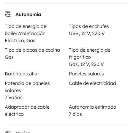
Anunciar un vehículo
Autonomía
Contrato de alquiler
Tipo de energía del
Tipos de enchufes
boiler/calefacción
USB, 12 V, 220 V
Seguros de alquiler
Eléctrico, Gas
Asistencias de alquiler
Tipo de placas de cocina
Tipo de energía del
Gas
frigorífico
Ayuda propietario
Gas, 12 V, 220 V
Batería auxiliar
Paneles solares
Potencia de paneles
Cable de electricidad
solares
Medios de pago seguros
Pago en varios plazos
7 Vatios
Adaptador de cable
Autonomía estimada
Descargar en
Disponible en
eléctrico
7 días
App Store
Google Play