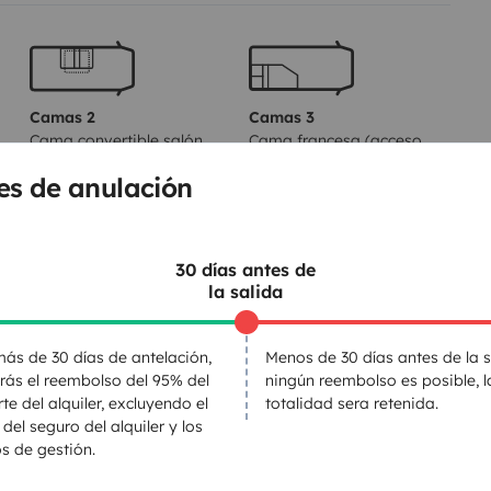
.
dans l'état d esprit des camping
Camas 2
Camas 3
Cama convertible salón
Cama francesa (acceso
90x200 cm
lateral)
es de anulación
180x200 cm
30 días antes de
WC
la salida
Kit de vajilla
Cafetera
ás de 30 días de antelación,
Menos de 30 días antes de la s
irás el reembolso del 95% del
ningún reembolso es posible, l
Regulador de velocidad
te del alquiler, excluyendo el
totalidad sera retenida.
 del seguro del alquiler y los
s de gestión.
entos