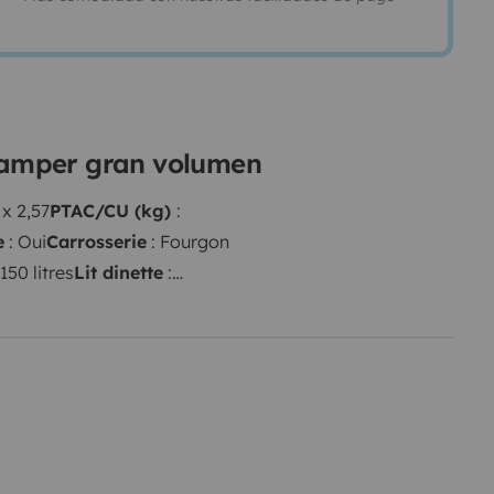
 camper gran volumen
 x 2,57
PTAC/CU (kg)
:
e
: Oui
Carrosserie
: Fourgon
150 litres
Lit dinette
:
C & cassette
Douche
: Intégrée et
ec antenne hertzienne en option,
 chaises extérieures, une tente
 option.
Pour information, le linge
rni.
Sécurité : Possibilité de
re séjour.
bon en bref notre
ieux pour qu'il reste en bon état.