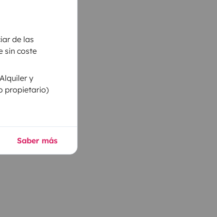
iar de las
 sin coste
Alquiler y
o propietario)
Saber más