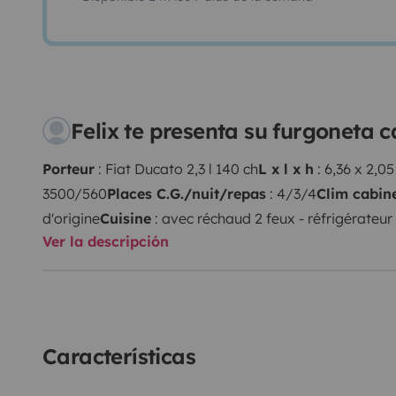
Felix te presenta su furgoneta
Porteur
: Fiat Ducato 2,3 l 140 ch
L x l x h
: 6,36 x 2,05
3500/560
Places C.G./nuit/repas
: 4/3/4
Clim cabin
d'origine
Cuisine
: avec réchaud 2 feux - réfrigérateur 
Ver la descripción
Oui
Couchage
: permanent AR de pavillon
Toilette
: W
douche extérieure
à disposition :
Store latéral , tv av
cales , réchaud uniquement pour l'extérieur, tables et
amovible pour le coté ouvrant est aussi disponible en
de maison (literie, cuisine et salle d'eau) n'est pas fou
Características
stationner votre voiture dans notre garage lors de vot
fourgon est neuf et nous souhaitons des locataires sér