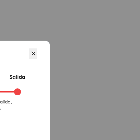
Salida
alida,
a