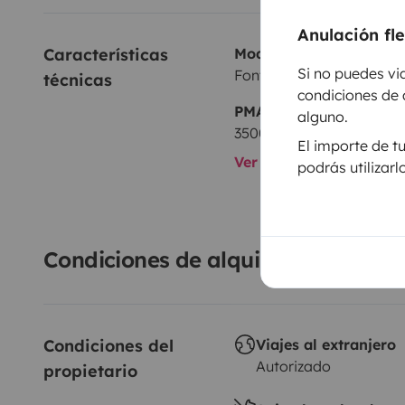
Anulación fl
Características 
Modelo
Si no puedes vi
Font Vendôme Séjour
técnicas
condiciones de 
PMA:
alguno.
3500 kg
El importe de t
Ver todas las caracterí
podrás utilizar
Condiciones de alquiler
Condiciones del 
Viajes al extranjero
Autorizado
propietario