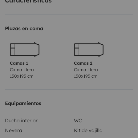
Características
recul... vous emmèneront à destination en toute
sécurité!
Côté espace de vie, vous bénéficierez d’un
grand espace salon où vous pourrez vous installer
Plazas en cama
confortablement à 4 personnes, grâce à la large
banquette arrière et aux deux fauteuils cabine. La
cabine est ouverte de série, facilitant la circulation
intérieure. Pour garantir une belle luminosité, à
l’intérieur, le toit est équipé d’un toit ouvrant
Camas 1
Camas 2
Cama litera
Cama litera
panoramique de 62x42cm avec occultation et
150x195 cm
150x195 cm
moustiquaire.
La cuisine du V633M est très
fonctionnelle. Elle présente de grands tiroirs à
amortisseurs de fin de course et 2 grands placards.
Equipamientos
Sous le réfrigérateur à compression de 90L est
positionner un plan de travail sur coulisse qui vous
Ducha interior
WC
permettra de cuisiner avec aisance. Côté cuisson, le
Nevera
Kit de vajilla
combo cuve et 2 feux à allumage piezzo est très facile