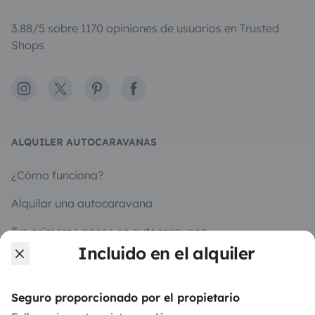
3.88/5 sobre 1170 opiniones de usuarios en Trusted
Shops
Instagram
X
Pinterest
Facebook
ALQUILER AUTOCARAVANAS
¿Cómo funciona?
Alquilar una autocaravana
Tus primeros pasos en autocaravana
Incluido en el alquiler
Las opiniones de nuestros usuarios
Ayuda viajero
Seguro proporcionado por el propietario