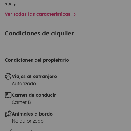
doubles ou d'un énorme espace en soute selon la
2,8 m
configuration choisie!
Points d'attention :
Option
Ver todas las características
'kilométrage illimité' : Nous acceptons un maximum de
500 km/jour.
Condiciones de alquiler
Condiciones del propietario
Viajes al extranjero
Autorizado
Carnet de conducir
Carnet B
Animales a bordo
No autorizado