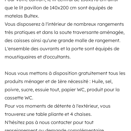
que le lit pavillon de 140x200 cm sont équipés de
PROPIETARIOS
matelas Bultex.
Vous disposerez à l'intérieur de nombreux rangements
Anunciar un vehículo
très pratiques et dans la soute traversante aménagée,
Contrato de alquiler
des caisses ainsi qu'une grande malle de rangement.
L'ensemble des ouvrants et la porte sont équipés de
Seguros de alquiler
moustiquaires et d'occultants.
Asistencias de alquiler
Nous vous mettons à disposition gratuitement tous les
Ayuda propietario
produits ménager et de 1ère nécessité : Huile, sel,
poivre, sucre, essuie tout, papier WC, produit pour la
cassette WC.
Pour vos moments de détente à l'extérieur, vous
Medios de pago seguros
Pago en varios plazos
trouverez une table pliante et 4 chaises.
N'hésitez pas à nous contacter pour tout
Descargar en
Disponible en
renseignement ou demande complémentaire.