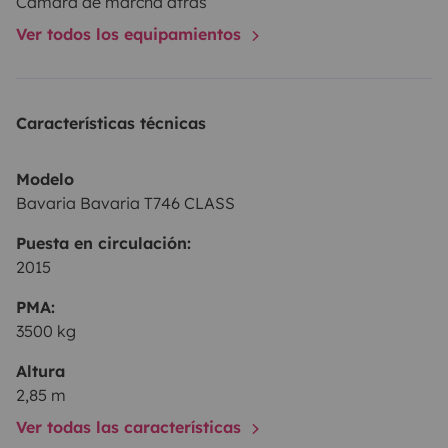
Cámara de marcha atrás
renseignement ou demande complémentaire.
Ver todos los equipamientos
Attention, les départs peuvent se faire de Moirans ou
d'Apprieu.
Pour des raisons professionnelles et d'organisation,
Características técnicas
Du lundi au vendredi, aucun départ ou retour ne sera
effectué avant 17h.
Modelo
Au plaisir !
Bavaria Bavaria T746 CLASS
Geoffrey et Magalie
Puesta en circulación:
2015
PMA:
3500 kg
Altura
2,85 m
Ver todas las características