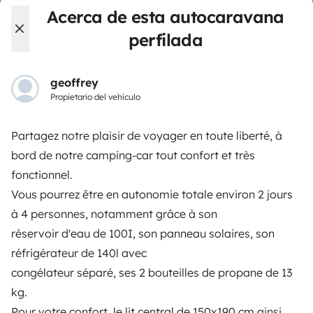
Acerca de esta autocaravana
3.82/5 sobre 1171 opiniones de usuarios en Trusted
perfilada
Shops
geoffrey
Instagram
X
Pinterest
Facebook
Propietario del vehículo
Partagez notre plaisir de voyager en toute liberté, à
ALQUILER AUTOCARAVANAS
bord de notre camping-car tout confort et très
fonctionnel.
¿Cómo funciona?
Vous pourrez être en autonomie totale environ 2 jours
Alquilar una autocaravana
à 4 personnes, notamment grâce à son
réservoir d'eau de 100I, son panneau solaires, son
Tus primeros pasos en autocaravana
réfrigérateur de 140l avec
Las opiniones de nuestros usuarios
congélateur séparé, ses 2 bouteilles de propane de 13
Ayuda viajero
kg.
Pour votre confort, le lit central de 150x190 cm ainsi