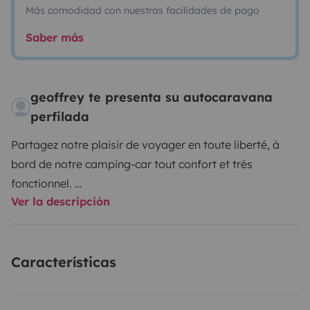
Más comodidad con nuestras facilidades de pago
Saber más
geoffrey te presenta su autocaravana
perfilada
Partagez notre plaisir de voyager en toute liberté, à
bord de notre camping-car tout confort et très
fonctionnel.
Ver la descripción
Vous pourrez être en autonomie totale environ 2 jours
à 4 personnes, notamment grâce à son
réservoir d'eau de 100I, son panneau solaires, son
Características
réfrigérateur de 140l avec
congélateur séparé, ses 2 bouteilles de propane de 13
kg.