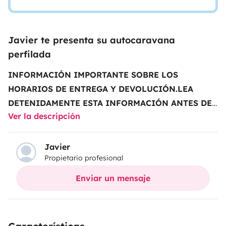
Javier te presenta su autocaravana
perfilada
INFORMACIÓN IMPORTANTE SOBRE LOS
HORARIOS DE ENTREGA Y DEVOLUCIÓN.
LEA
DETENIDAMENTE ESTA INFORMACIÓN ANTES DE
Ver la descripción
RESERVAR EL
VEHÍCULO
......................................................................................
son los horarios que rigen la reserva, aunque en la
Javier
Propietario profesional
reserva final de Yescapa indique
otros.
................................................................................................
Enviar un mensaje
gratuito de entrega y devolución de
vehículos:
Lunes a viernes
(excepto festivos)
•
Entregas de
2pm a 5pm
• Devoluciones de
9am a