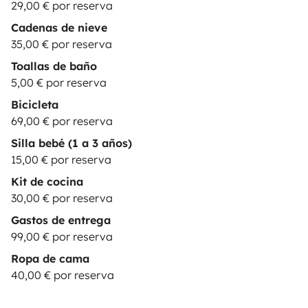
respecto a los pagos o cancelación hay que dirigirla a
29,00 € por reserva
Yescapa. El chat lo gestionamos la empresa de alquiler
Cadenas de nieve
de autocaravanas y campers.
• Las fotos mostradas en
35,00 € por reserva
el anuncio son orientativas. Puede haber variaciones
Toallas de baño
en la configuración del vehículo, siempre respetando el
5,00 € por reserva
número de plazas y la distribución.
Bicicleta
69,00 € por reserva
Silla bebé (1 a 3 años)
15,00 € por reserva
Kit de cocina
30,00 € por reserva
Gastos de entrega
99,00 € por reserva
Ropa de cama
40,00 € por reserva