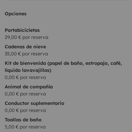
Yescapa. El chat lo gestionamos la empresa de alquiler
de autocaravanas y campers.
• Las fotos mostradas en
Opciones
el anuncio son orientativas. Puede haber variaciones
en la configuración del vehículo, siempre respetando el
Portabicicletas
número de plazas y la distribución.
29,00 € por reserva
Cadenas de nieve
35,00 € por reserva
Kit de bienvenida (papel de baño, estropajo, café,
líquido lavavajillas)
0,00 € por reserva
Animal de compañía
0,00 € por reserva
Conductor suplementario
0,00 € por reserva
Toallas de baño
5,00 € por reserva