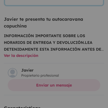
Javier te presenta tu autocaravana
capuchina
INFORMACIÓN IMPORTANTE SOBRE LOS
HORARIOS DE ENTREGA Y DEVOLUCIÓN.
LEA
DETENIDAMENTE ESTA INFORMACIÓN ANTES DE
Ver la descripción
RESERVAR EL
VEHÍCULO
......................................................................................
son los horarios que rigen la reserva, aunque en la
Javier
Propietario profesional
reserva final de Yescapa indique
otros.
................................................................................................
Enviar un mensaje
gratuito de entrega y devolución de
vehículos:
Lunes a viernes
(excepto festivos)
•
Entregas de
2pm a 5pm
• Devoluciones de
9am a