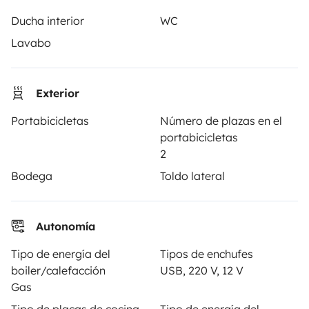
Ducha interior
WC
Lavabo
PROPIETARIOS
Anunciar un vehículo
Exterior
Contrato de alquiler
Portabicicletas
Número de plazas en el
Seguros de alquiler
portabicicletas
2
Asistencias de alquiler
Bodega
Toldo lateral
Ayuda propietario
Autonomía
Tipo de energía del
Tipos de enchufes
Medios de pago seguros
Pago en varios plazos
boiler/calefacción
USB, 220 V, 12 V
Gas