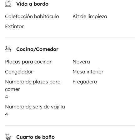
seguridad.
Vida a bordo
Calefacción habitáculo
Kit de limpieza
3.84/5 sobre 1170 opiniones de usuarios en Trusted
Extintor
Shops
Instagram
X
Pinterest
Facebook
Cocina/Comedor
Placas para cocinar
Nevera
ALQUILER AUTOCARAVANAS
Congelador
Mesa interior
Número de plazas para
Fregadero
¿Cómo funciona?
comer
4
Alquilar una autocaravana
Número de sets de vajilla
Tus primeros pasos en autocaravana
4
Las opiniones de nuestros usuarios
Ayuda viajero
Cuarto de baño