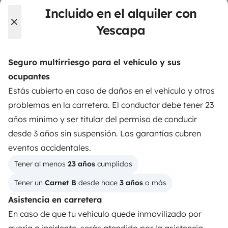
llave en mano para unas vacaciones en total libertad y
Incluido en el alquiler con
seguridad.
Yescapa
3.84/5 sobre 1170 opiniones de usuarios en Trusted
Shops
Seguro multirriesgo para el vehículo y sus
ocupantes
Instagram
X
Pinterest
Facebook
Estás cubierto en caso de daños en el vehículo y otros
problemas en la carretera. El conductor debe tener 23
años mínimo y ser titular del permiso de conducir
ALQUILER AUTOCARAVANAS
desde 3 años sin suspensión. Las garantías cubren
¿Cómo funciona?
eventos accidentales.
Tener al menos 
23 años
 cumplidos
Alquilar una autocaravana
Tener un 
Carnet B
 desde hace 
3 años
 o más
Tus primeros pasos en autocaravana
Asistencia en carretera
Las opiniones de nuestros usuarios
En caso de que tu vehículo quede inmovilizado por