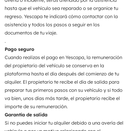
avería o incidente, serás atendido por la asistencia
Ayuda viajero
hasta que el vehículo sea reparado o se organice tu
regreso. Yescapa te indicará cómo contactar con la
PROPIETARIOS
asistencia y todos los pasos a seguir en los
documentos de tu viaje.
Anunciar un vehículo
.
Contrato de alquiler
Pago seguro
Cuando realizas el pago en Yescapa, la remuneración
Seguros de alquiler
del propietario del vehículo se conserva en la
Asistencias de alquiler
plataforma hasta el día después del comienzo de tu
alquiler. El propietario te recibe el día de salida para
Ayuda propietario
preparar tus primeros pasos con su vehículo y si todo
va bien, unos días más tarde, el propietario recibe el
importe de su remuneración.
Garantía de salida
Medios de pago seguros
Pago en varios plazos
Si no puedes iniciar tu alquiler debido a una avería del