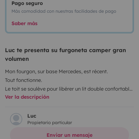
Pago seguro
Más comodidad con nuestras facilidades de pago
Saber más
Luc te presenta su furgoneta camper gran
volumen
Mon fourgon, sur base Mercedes, est récent.
Tout fonctionne.
Le toit se soulève pour libérer un lit double confortable,
Ver la descripción
qui vient donc en complément du lit principal.
Le fourgon se stationné facilement sur les parkings de
supermarché. Sa couleur fait oublier l'aspect 'camping
Luc
Propietario particular
car'
Idéal pour un couplé, ou famille avec 2 jeunes enfants.
Enviar un mensaje