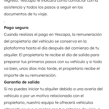
regreso. Yescapa te indicará cómo contactar con la
PROPIETARIOS
asistencia y todos los pasos a seguir en los
documentos de tu viaje.
Anunciar un vehículo
.
Contrato de alquiler
Pago seguro
Cuando realizas el pago en Yescapa, la remuneración
Seguros de alquiler
del propietario del vehículo se conserva en la
Asistencias de alquiler
plataforma hasta el día después del comienzo de tu
alquiler. El propietario te recibe el día de salida para
Ayuda propietario
preparar tus primeros pasos con su vehículo y si todo
va bien, unos días más tarde, el propietario recibe el
importe de su remuneración.
Garantía de salida
Medios de pago seguros
Pago en varios plazos
Si no puedes iniciar tu alquiler debido a una avería del
vehículo o por un motivo relacionado con el
Descargar en
Disponible en
propietario, nuestro equipo te ofrecerá vehículos
App Store
Google Play