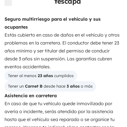
Yescapa
3.88/5 sobre 1170 opiniones de usuarios en Trusted
Shops
Seguro multirriesgo para el vehículo y sus
ocupantes
Instagram
X
Pinterest
Facebook
Estás cubierto en caso de daños en el vehículo y otros
problemas en la carretera. El conductor debe tener 23
años mínimo y ser titular del permiso de conducir
ALQUILER AUTOCARAVANAS
desde 3 años sin suspensión. Las garantías cubren
¿Cómo funciona?
eventos accidentales.
Tener al menos 
23 años
 cumplidos
Alquilar una autocaravana
Tener un 
Carnet B
 desde hace 
3 años
 o más
Tus primeros pasos en autocaravana
Asistencia en carretera
Las opiniones de nuestros usuarios
En caso de que tu vehículo quede inmovilizado por
avería o incidente, serás atendido por la asistencia
Ayuda viajero
hasta que el vehículo sea reparado o se organice tu