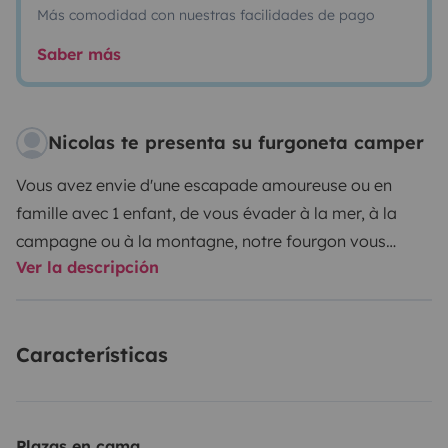
Más comodidad con nuestras facilidades de pago
Saber más
Nicolas te presenta su furgoneta camper
Vous avez envie d'une escapade amoureuse ou en
famille avec 1 enfant, de vous évader à la mer, à la
campagne ou à la montagne, notre fourgon vous
Ver la descripción
conviendrait à merveille. Aménagement tout neuf en
bois bouleau et épicéa disposant d'un réfrigérateur,
d'un évier avec robinet, d'un WC chimique. Une
Características
douchette, avec réserve d'eau de 49 litres, possible à
l'extérieur avec une tente pour plus d'intimité. Équipé
d'un store latéral pour se protéger du soleil estival.
Possibilité d'avoir un porte-vélo (3 places) pour 5€ de
Plazas en cama