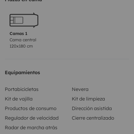
plus par jour. Barbecue à gaz marque camping gaz en
location à 5€, (plus 5€ par bouteille de gaz
consommée) Vous aurez à disposition une table avec 4
chaises pour l'extérieur. Vous avez également de la
Camas 1
vaisselle à disposition (couverts, verres, casseroles,
Cama central
120x180 cm
poêle,...) Le carburant et l'eau seront remplis au
maximum, Merci de rapporter le véhicule avec les
pleins.
Equipamientos
Portabicicletas
Nevera
Kit de vajilla
Kit de limpieza
Productos de consumo
Dirección asistida
Regulador de velocidad
Cierre centralizado
Radar de marcha atrás