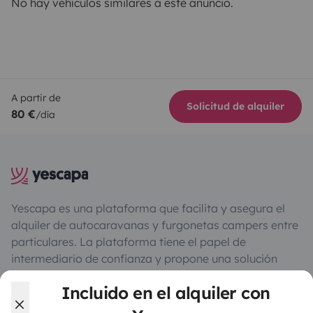
No hay vehículos similares a este anuncio.
A partir de
Solicitud de alquiler
80 €
/día
Yescapa es una plataforma que facilita y asegura el
alquiler de autocaravanas y furgonetas campers entre
particulares. La plataforma tiene el papel de
intermediario de confianza y propone una solución
llave en mano para unas vacaciones en total libertad y
Incluido en el alquiler con
seguridad.