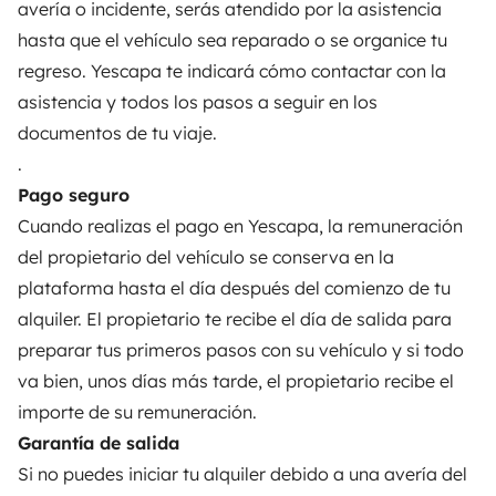
avería o incidente, serás atendido por la asistencia
Ayuda viajero
hasta que el vehículo sea reparado o se organice tu
regreso. Yescapa te indicará cómo contactar con la
PROPIETARIOS
asistencia y todos los pasos a seguir en los
documentos de tu viaje.
Anunciar un vehículo
.
Contrato de alquiler
Pago seguro
Cuando realizas el pago en Yescapa, la remuneración
Seguros de alquiler
del propietario del vehículo se conserva en la
Asistencias de alquiler
plataforma hasta el día después del comienzo de tu
alquiler. El propietario te recibe el día de salida para
Ayuda propietario
preparar tus primeros pasos con su vehículo y si todo
va bien, unos días más tarde, el propietario recibe el
importe de su remuneración.
Garantía de salida
Medios de pago seguros
Pago en varios plazos
Si no puedes iniciar tu alquiler debido a una avería del