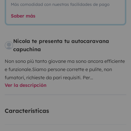
Más comodidad con nuestras facilidades de pago
Saber más
Nicola te presenta tu autocaravana
capuchina
Non sono più tanto giovane ma sono ancora efficiente
e funzionale.
Siamo persone corrette e pulite, non
fumatori, richieste da pari requisiti. Per
Ver la descripción
motoraduni/autoraduni e festival o comitive
valutiamo di volta in volta.
NON ho l'aria
condizionata.
Mi trovi a circa 15 km da Udine, arrivarci è
Características
facile.