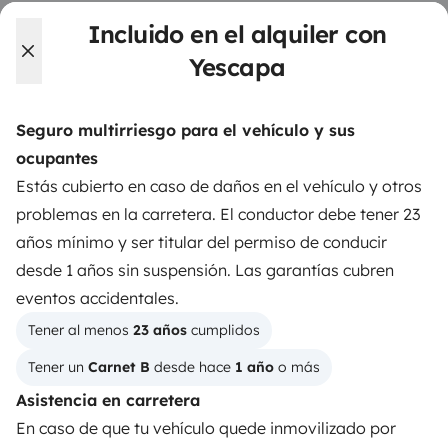
llave en mano para unas vacaciones en total libertad y
Incluido en el alquiler con
seguridad.
Yescapa
3.84/5 sobre 1170 opiniones de usuarios en Trusted
Shops
Seguro multirriesgo para el vehículo y sus
ocupantes
Instagram
X
Pinterest
Facebook
Estás cubierto en caso de daños en el vehículo y otros
problemas en la carretera. El conductor debe tener 23
años mínimo y ser titular del permiso de conducir
ALQUILER AUTOCARAVANAS
desde 1 años sin suspensión. Las garantías cubren
¿Cómo funciona?
eventos accidentales.
Tener al menos 
23 años
 cumplidos
Alquilar una autocaravana
Tener un 
Carnet B
 desde hace 
1 año
 o más
Tus primeros pasos en autocaravana
Asistencia en carretera
Las opiniones de nuestros usuarios
En caso de que tu vehículo quede inmovilizado por