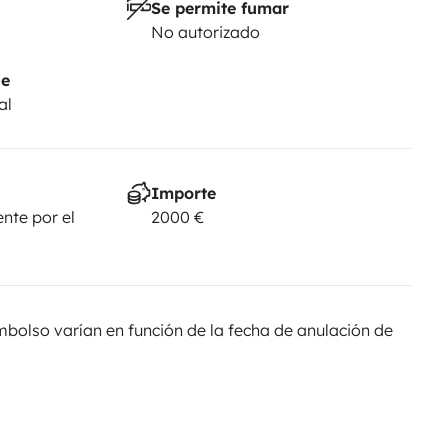
Se permite fumar
:00 Uhr und 15:30 Uhr möglich
-
No autorizado
 gerne mit der Einweisung und
 ein sauberes, intaktes und von
je
al
Importe
nte por el
2000 €
olso varían en función de la fecha de anulación de