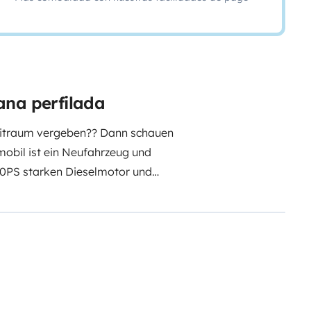
ana perfilada
zeitraum vergeben?? Dann schauen
mobil ist ein Neufahrzeug und
40PS starken Dieselmotor und
ur Wohlfühloase: Ein Queensbett
ein Hubbett (140x180cm) bieten
lafraum kann durch eine Tür in
dern unterwegs sind, finden Sie
ette vor, drehbarem Sitz und
n und Nächten steht Ihnen die
 Gefrierkombination (167 l) und