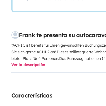
Frank te presenta su autocarav
*ACHI 1 ist bereits für Ihren gewünschten Buchungs
Sie sich gerne ACHI 2 an!
Dieses teilintegrierte Wohn
bietet Platz für 4 Personen.
Das Fahrzeug hat einen 1
Ver la descripción
entspricht der Euro 6 Norm.
Der Schlafbereich wird z
im Heck (150x195cm), rundum leicht zugänglich, und 
komfortablen Platz für 4 Personen.
Der Wohn- und Sch
zwei Bereiche geteilt werden.
Dafür, dass Sie auf 4 Rä
trotzdem ein großzügiges Raumbad mit Cassettentoil
Características
einer separaten Dusche.
Zwischen all den Trips, Tage
Winkelküche zur Verfügung, mit integrierter Kühl- und