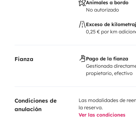
Animales a bordo
Absprache, normalerweise an Werktagen zwischen 08
No autorizado
Mithilfe von Videos als auch persönlich sind wir sehr
Handhabung des Wohnmobils behilflich
- Ihr erhaltet
Exceso de kilometra
0,25 € por km adicion
innen schön ausgestattetes Wohnmobil
Fianza
Pago de la fianza
Gestionada directame
propietario, efectivo
Condiciones de 
Las modalidades de reemb
la reserva.
anulación
Ver las condiciones