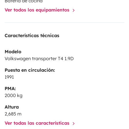
Batería de cocina
picar, abre vinos y latas. aceite, sal y pimienta, 1 rollo
Ver todos los equipamientos
de papel de cocina y papel higiénico, dos toallas
grandes.
-No tiene dirección hidráulica.
-No tiene WC.
-
Detalles de oxido en el exterior.
-No se permiten viajes
Características técnicas
a otras Islas.
Muchas gracias!
Modelo
Volkswagen transporter T4 1.9D
Puesta en circulación:
1991
PMA:
2000 kg
Altura
2,685 m
Ver todas las características