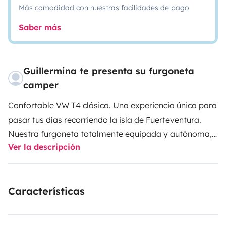
Más comodidad con nuestras facilidades de pago
Saber más
Guillermina te presenta su furgoneta
camper
Confortable VW T4 clásica. Una experiencia única para
pasar tus días recorriendo la isla de Fuerteventura.
Nuestra furgoneta totalmente equipada y autónoma,
Ver la descripción
cuenta con nevera 12v, fregadero, cocina, utensillos de
cocina completo, ducha exterior, cama para dos
personas, sabanas, manta, toallas, puerto USB, y
Características
mucho mas!! Pensando en cada detalle con cariño y
dedicación, te hará pasar una estadia comoda e
inolvidable. Espaciosa por dentro, te permitirá estar en