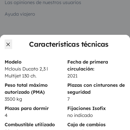
Las opiniones de nuestros usuarios
Ayuda viajero
PROPIETARIOS
Características técnicas
Anunciar un vehículo
Contrato de alquiler
Modelo
Fecha de primera
Mclouis Ducato 2,3 l
circulación:
Seguros de alquiler
Multijet 130 ch.
2021
Asistencias de alquiler
Peso total máximo
Plazas con cinturones de
autorizado (PMA)
seguridad
Ayuda propietario
3500 kg
7
Plazas para dormir
Fijaciones Isofix
4
no indicado
Combustible utilizado
Caja de cambios