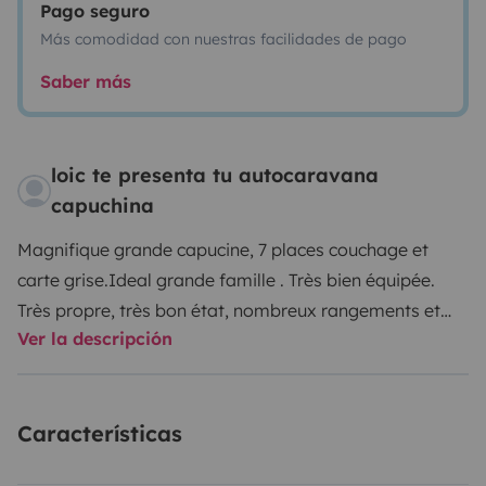
Pago seguro
Más comodidad con nuestras facilidades de pago
Saber más
loic te presenta tu autocaravana
capuchina
Magnifique grande capucine, 7 places couchage et
carte grise.Ideal grande famille . Très bien équipée.
Très propre, très bon état, nombreux rangements et
Ver la descripción
accessoires .
Deux dînettes,grande autonomie gaz et eau.
Características